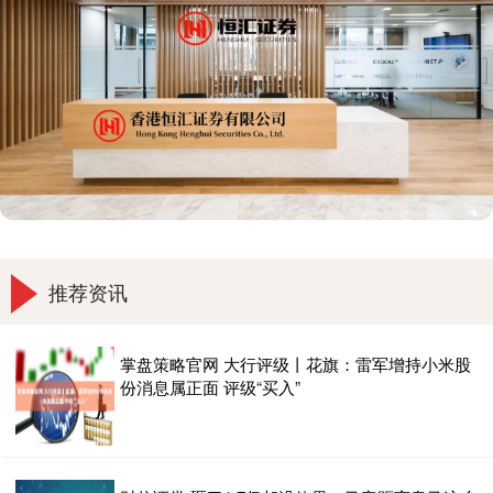
推荐资讯
掌盘策略官网 大行评级丨花旗：雷军增持小米股
份消息属正面 评级“买入”