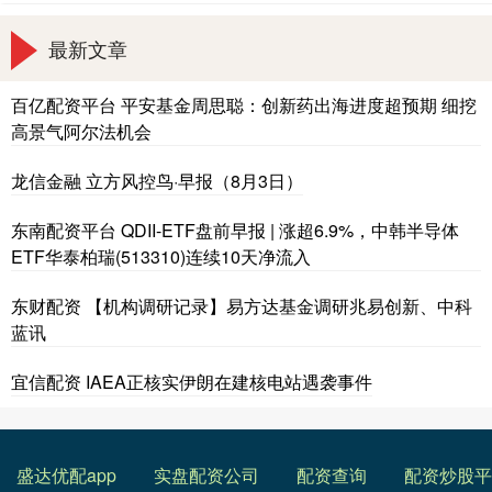
最新文章
百亿配资平台 平安基金周思聪：创新药出海进度超预期 细挖
高景气阿尔法机会
龙信金融 立方风控鸟·早报（8月3日）
东南配资平台 QDII-ETF盘前早报 | 涨超6.9%，中韩半导体
ETF华泰柏瑞(513310)连续10天净流入
东财配资 【机构调研记录】易方达基金调研兆易创新、中科
蓝讯
宜信配资 IAEA正核实伊朗在建核电站遇袭事件
盛达优配app
实盘配资公司
配资查询
配资炒股平