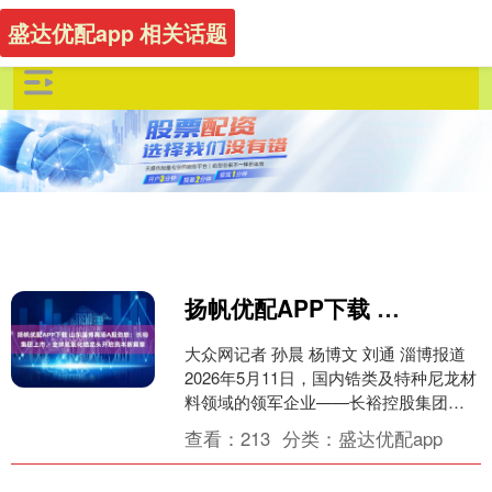
盛达优配app 相关话题
扬帆优配APP下载 山东淄博再添A股劲旅：长裕集团上市，全球氧氯化锆龙头开启资本新篇章
大众网记者 孙晨 杨博文 刘通 淄博报道
2026年5月11日，国内锆类及特种尼龙材
料领域的领军企业——长裕控股集团股
份有限公司（股票简称：长裕集团，股
查看：
213
分类：
盛达优配app
票代码：....