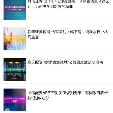
财信证券 砸了1.7亿却没效果，马竞距离皇马这么
近，为何没学到对方的精髓
联华证券官网 怡宝净利大幅下滑，纯净水行业格
局生变
启天配资 哈报“惠游冰城”公益票发放活动启动
民信配资APP下载 美伊谈判无果 韩国政府将维
持“应急模式”