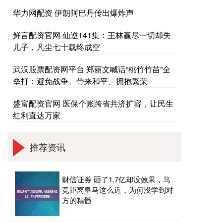
华力网配资 伊朗阿巴丹传出爆炸声
鲜言配资官网 仙逆141集：王林赢尽一切却失
儿子，凡尘七十载终成空
武汉股票配资网平台 郑丽文喊话“桃竹竹苗”全
垒打：避免战争、带来和平、拥抱繁荣
盛富配资官网 医保个账跨省共济扩容，让民生
红利直达万家
推荐资讯
财信证券 砸了1.7亿却没效果，马
竞距离皇马这么近，为何没学到对
方的精髓