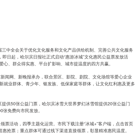
届三中全会关于优化文化服务和文化产品供给机制、完善公共文化服务
，即日起，哈尔滨日报社正式启动“惠游冰城”文化惠民公益票发放活
爱心、群众得实惠、平台扩影响、城市提温度的四方共赢。
新闻网、新晚报承办，联合景区、影院、剧院、文化场馆等爱心企业
新就业群体、青少年、银发族、低保家庭等群体，让文化红利惠及更多
供50张公益门票，哈尔滨冰雪大世界梦幻冰雪馆提供20张公益门
00张免费向市民发放。
领票活动，四季主题化运营。市民下载注册“冰城+”客户端，点击首页
与普惠抢票；重点群体可通过线下渠道直接领票，彰显精准惠民温度。