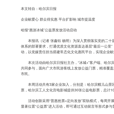
本文转自：哈尔滨日报
企业献爱心 群众得实惠 平台扩影响 城市提温度
哈报“惠游冰城”公益票发放活动启动
本报讯（记者 张鑫钰 杨明）为深入贯彻落实党的二十
体系的部署要求，打通优质文化资源直达基层“最后一公里”
动，以党媒责任担当搭建常态化文化惠民平台，实现企业献
本次活动由哈尔滨日报社主办，“冰城+”客户端、哈尔滨
共同参与，面向广大市民游客线上发放公益门票，精准覆盖
市民。
本周活动共有3家企业加入，分别是：哈尔滨帽儿山景区提
票，哈尔滨工人文化宫电影城提供30张公益电影票，总计1
活动创新采用“普惠抢票+定向发放”双轨模式，每周开展
显著位置“公益票”进入活动，即可通过互动留言等形式参