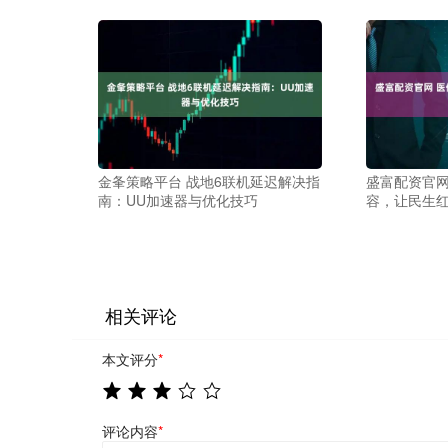
金夆策略平台 战地6联机延迟解决指
盛富配资官网
南：UU加速器与优化技巧
容，让民生
相关评论
本文评分
*
评论内容
*