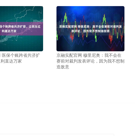
 医保个账跨省共济扩
京融实配官网 穆里尼奥：我不会在
红利直达万家
赛前对裁判发表评论，因为我不想制
造敌意