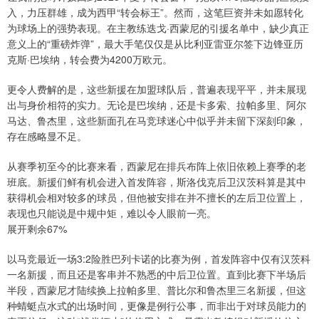
入，力压群雄，成为西甲“转会标王”。然而，这笔巨资并未如愿转化
为球场上的强势表现。在主教练迭戈·西蒙尼的引援名单中，缺少真正
意义上的“重磅炸弹”，最大手笔仅仅是从比利亚雷亚尔签下边锋亚历
克斯·巴埃纳，转会费为4200万欧元。
更令人费解的是，这些新援在加盟球队后，普遍表现平平，并未展现
出与身价相符的实力。无论是巴埃纳，还是卡多索、拉帕多里、阿尔
马达、鲁杰里，这些新面孔在马竞球迷心中似乎并未留下深刻印象，
存在感略显不足。
从赛季初至今的比赛来看，西蒙尼在排兵布阵上依旧依赖上赛季的老
班底。新援们鲜有机会进入首发阵容，斯洛伐克后卫汉茨科算是其中
获得机会相对较多的球员，但他被安排在并不擅长的左后卫位置上，
表现也只能说是中规中矩，难以令人眼前一亮。
展开剩余67%
以马竞最近一场3:2险胜巴列卡诺的比赛为例，首发阵容中仅有汉茨科
一名新援，而且还是客串并不熟悉的中后卫位置。直到比赛下半场后
半段，西蒙尼才陆续换上拉帕多里、普比尔和鲁杰里三名新援，但这
种蜻蜓点水式的出场时间，更像是例行公事，而非出于对球员能力的