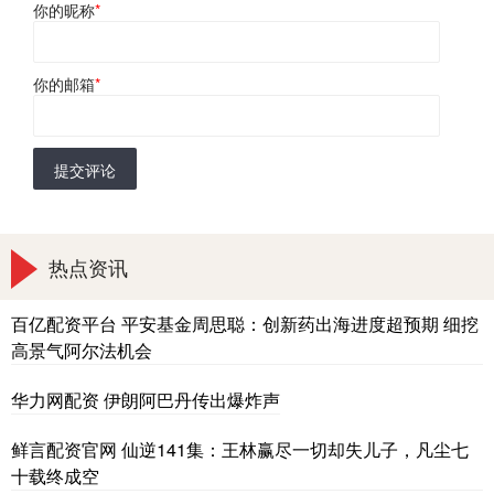
你的昵称
*
你的邮箱
*
提交评论
热点资讯
百亿配资平台 平安基金周思聪：创新药出海进度超预期 细挖
高景气阿尔法机会
华力网配资 伊朗阿巴丹传出爆炸声
鲜言配资官网 仙逆141集：王林赢尽一切却失儿子，凡尘七
十载终成空