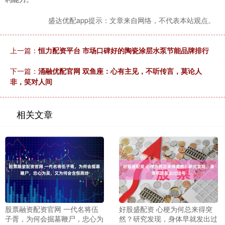
盛达优配app提示：文章来自网络，不代表本站观点。
上一篇：
恒力配资平台 市场口碑好的陶瓷涂层水泵节能品牌排行
下一篇：
涌融优配官网 双鱼座：心有主见，不听传言，莫论人
非，笑对人间
相关文章
股票融资配资官网 一代名将伍
好股盛配资 心梗为何总来得突
子胥，为何会掘墓鞭尸，忠心为
然？研究发现，身体早就发出过