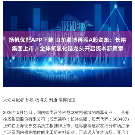
大众网记者 孙晨 杨博文 刘通 淄博报道
2026年5月11日，国内锆类及特种尼龙材料领域的领军企业——长裕
控股集团股份有限公司（股票简称：长裕集团，股票代码：603407）
正式在上海证券交易所主板挂牌上市。这标志着这家在细分市场占据
全球及国内领先地位的化工新材料企业，正式迈入资本市场，开启了