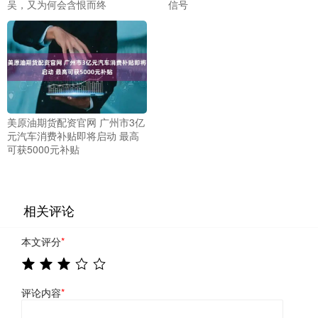
吴，又为何会含恨而终
信号
美原油期货配资官网 广州市3亿
元汽车消费补贴即将启动 最高
可获5000元补贴
相关评论
本文评分
*
评论内容
*