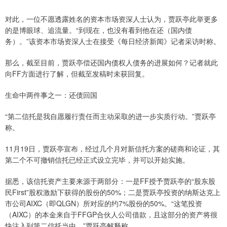
对此，一位不愿透露姓名的资本市场资深人士认为，贾跃亭此举更多
的是博眼球、追流量。“到现在，也没有看到他在还（国内债
务）。”该资本市场资深人士在接受《每日经济新闻》记者采访时称。
那么，截至目前，贾跃亭偿还国内债权人债务的进展如何？记者就此
向FF方面进行了解，但截至发稿时未获回复。
生命中两件事之一：还债回国
“第二信托是我自愿履行责任而主动采取的进一步实质行动。”贾跃亭
称。
11月19日，贾跃亭宣布，经过几个月对新信托方案的磋商和论证，其
第二个不可撤销信托已经正式设立完毕，并可以开始实施。
据悉，该信托资产主要来源于两部分：一是FF授予贾跃亭的“股东股
民First”股权激励下获得的股份的50%；二是贾跃亭投资的纳斯达克上
市公司AIXC（即QLGN）所对应的约7%股份的50%。“这笔投资
（AIXC）的本金来自于FFGP合伙人公司借款，且这部分的资产将很
快注入到第二信托当中。”贾跃亭解释称。