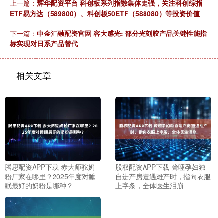
上一篇：
辉华配资平台 科创板系列指数集体走强，关注科创综指
ETF易方达（589800）、科创板50ETF（588080）等投资价值
下一篇：
中金汇融配资官网 容大感光: 部分光刻胶产品关键性能指
标实现对日系产品替代
相关文章
腾思配资APP下载 赤大师驼奶
股权配资APP下载 聋哑孕妇独
粉厂家在哪里？2025年度对睡
自进产房遭遇难产时，指向衣服
眠最好的奶粉是哪种？
上字条，全体医生泪崩