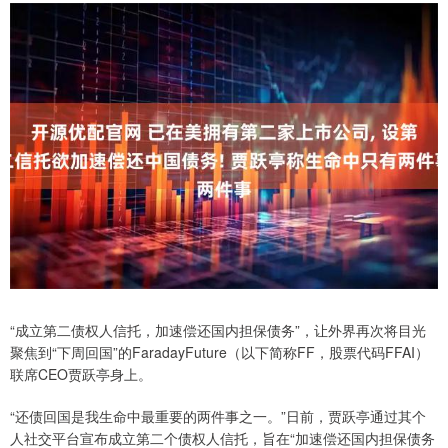
“成立第二债权人信托，加速偿还国内担保债务”，让外界再次将目光
聚焦到“下周回国”的FaradayFuture（以下简称FF，股票代码FFAI）
联席CEO贾跃亭身上。
“还债回国是我生命中最重要的两件事之一。”日前，贾跃亭通过其个
人社交平台宣布成立第二个债权人信托，旨在“加速偿还国内担保债务