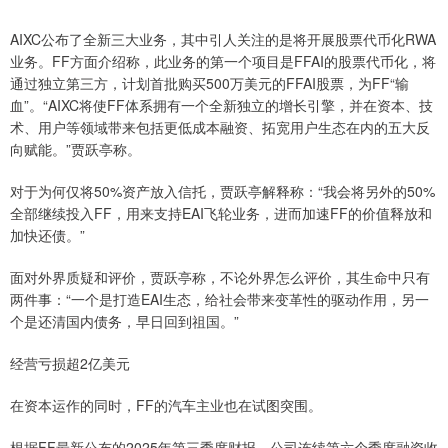
AIXC公布了全新三大业务，其中引人关注的是将开展股票代币化RWA
业务。FF方面介绍称，此业务的第一个项目是FFAI的股票代币化，将
通过独立第三方，计划首批购买500万美元的FFAI股票，为FF“输
血”。“AIXC将使FF体系拥有一个全新独立的增长引擎，并在资本、技
术、用户等领域带来包括更低成本融资、拓宽用户生态在内的五大反
向赋能。”贾跃亭称。
对于为何仅将50%资产放入信托，贾跃亭解释称：“我会将另外的50%
全部继续投入FF，用来支持EAI飞轮业务，进而加速FF的价值释放和
加快还债。”
面对外界质疑和评价，贾跃亭称，不论外界怎么评价，其生命中只有
两件事：“一个是打造EAI生态，给社会带来变革性的驱动作用，另一
个是还清国内债务，早日回到祖国。”
经营亏损超2亿美元
在资本运作的同时，FF的汽车主业也在试图突围。
根据FF最新公布的2025年第三季度财报，公司连续第六个季度融资收