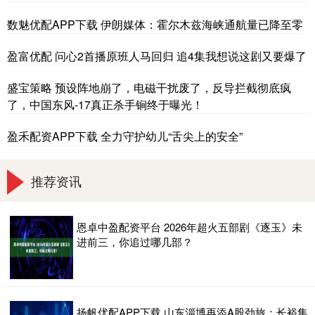
数魅优配APP下载 伊朗媒体：霍尔木兹海峡通航量已降至零
盈富优配 问心2首播原班人马回归 追4集我想说这剧又要爆了
盛宝策略 预设阵地崩了，电磁干扰废了，反导拦截彻底疯
了，中国东风-17真正杀手锏终于曝光！
盈禾配资APP下载 全力守护幼儿“舌尖上的安全”
推荐资讯
恩卓中盈配资平台 2026年超火五部剧《逐玉》未
进前三，你追过哪几部？
扬帆优配APP下载 山东淄博再添A股劲旅：长裕集