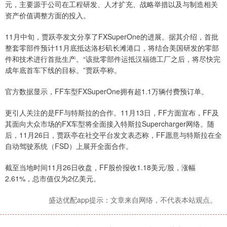
元，主要源于公司在工程研发、人才扩充、战略举措以及与制造相关
资产价值调整方面的投入。
11月中旬，贾跃亭发文分享了FXSuperOne的进展。据其介绍，首批
整套零部件预计11月底抵达洛杉矶长滩港口，将结合美国研发的零部
件和技术进行首批生产。“该批零部件运抵汉福德工厂之后，将尽快完
成年底首车下线的目标。”贾跃亭称。
官方数据显示，FF车型FXSuperOne拥有超1.1万辆付费预订单。
更引人关注的是FF与特斯拉的合作。11月13日，FF方面宣布，FF及
其面向大众市场的FX车型将全面接入特斯拉Supercharger网络。随
后，11月26日，贾跃亭在社交平台发文表态称，FF愿意与特斯拉在全
自动驾驶系统（FSD）上展开全面合作。
截至当地时间11月26日收盘，FF股价报收1.18美元/股，涨幅
2.61%，总市值仅为2亿美元。
盛达优配app提示：文章来自网络，不代表本站观点。