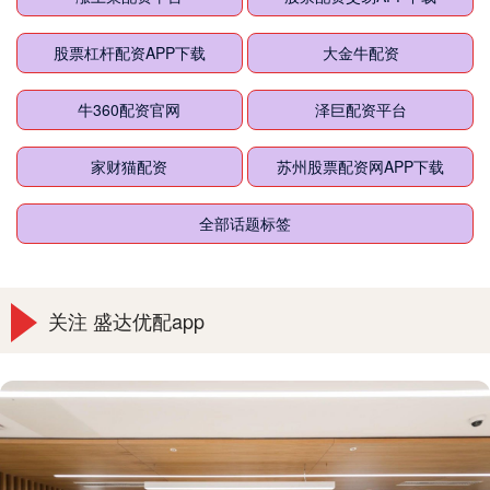
股票杠杆配资APP下载
大金牛配资
牛360配资官网
泽巨配资平台
家财猫配资
苏州股票配资网APP下载
全部话题标签
关注 盛达优配app