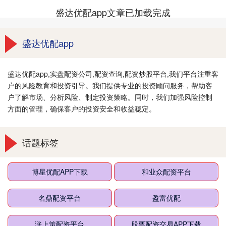
盛达优配app文章已加载完成
盛达优配app
盛达优配app,实盘配资公司,配资查询,配资炒股平台,我们平台注重客
户的风险教育和投资引导。我们提供专业的投资顾问服务，帮助客
户了解市场、分析风险、制定投资策略。同时，我们加强风险控制
方面的管理，确保客户的投资安全和收益稳定。
话题标签
博星优配APP下载
和业众配资平台
名鼎配资平台
盈富优配
涨上策配资平台
股票配资交易APP下载