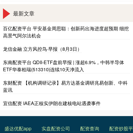
最新文章
百亿配资平台 平安基金周思聪：创新药出海进度超预期 细挖
高景气阿尔法机会
龙信金融 立方风控鸟·早报（8月3日）
东南配资平台 QDII-ETF盘前早报 | 涨超6.9%，中韩半导体
ETF华泰柏瑞(513310)连续10天净流入
东财配资 【机构调研记录】易方达基金调研兆易创新、中科
蓝讯
宜信配资 IAEA正核实伊朗在建核电站遇袭事件
盛达优配app
实盘配资公司
配资查询
配资炒股平