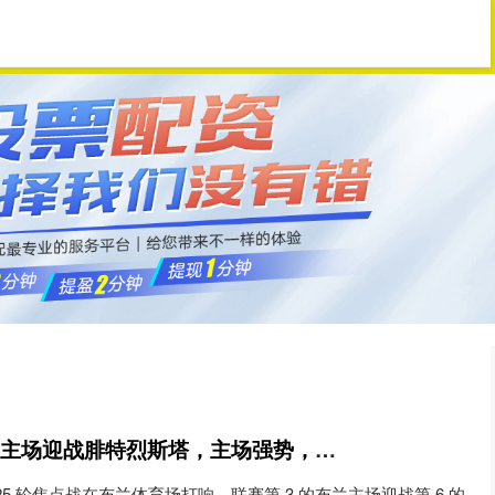
pp
实盘配资公司
配资查询
配资炒股平台
鼓腰包配资官网 布兰主场迎战腓特烈斯塔，主场强势，索尔茨维特攻袭有望冲破防线。
挪超第 25 轮焦点战在布兰体育场打响，联赛第 3 的布兰主场迎战第 6 的