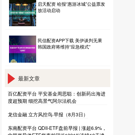
启天配资 哈报“惠游冰城”公益票发
放活动启动
民信配资APP下载 美伊谈判无果
韩国政府将维持“应急模式”
最新文章
百亿配资平台 平安基金周思聪：创新药出海进
度超预期 细挖高景气阿尔法机会
龙信金融 立方风控鸟·早报（8月3日）
东南配资平台 QDII-ETF盘前早报 | 涨超6.9%，