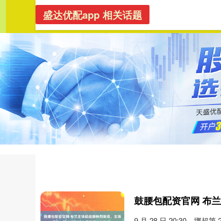
盛达优配app 相关话题
盛达优配a
首页
9 月 28 日 20:30，