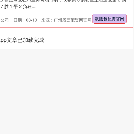
 1 平 2 负狂....
鼓腰包配资官网
资公司
日期：03-19
来源：广州股票配资网官网
app文章已加载完成