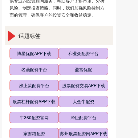
供专业的投资顾问服务，帮助客户了解市场、分析
风险、制定投资策略。同时，我们加强风险控制方
面的管理，确保客户的投资安全和收益稳定。
话题标签
博星优配APP下载
和业众配资平台
名鼎配资平台
盈富优配
涨上策配资平台
股票配资交易APP下载
股票杠杆配资APP下载
大金牛配资
牛360配资官网
泽巨配资平台
家财猫配资
苏州股票配资网APP下载