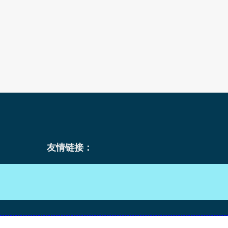
友情链接：