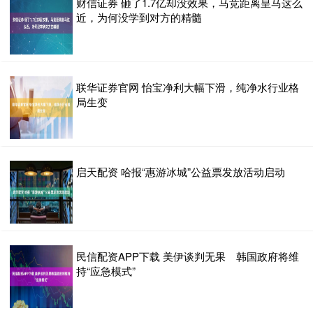
财信证券 砸了1.7亿却没效果，马竞距离皇马这么
近，为何没学到对方的精髓
联华证券官网 怡宝净利大幅下滑，纯净水行业格
局生变
启天配资 哈报“惠游冰城”公益票发放活动启动
民信配资APP下载 美伊谈判无果 韩国政府将维
持“应急模式”