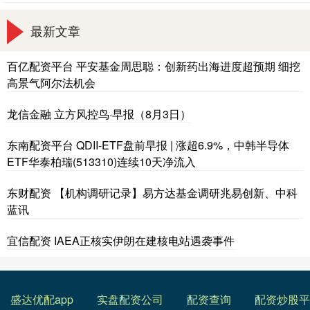
最新文章
百亿配资平台 平安基金周思聪：创新药出海进度超预期 细挖
高景气阿尔法机会
龙信金融 立方风控鸟·早报（8月3日）
东南配资平台 QDII-ETF盘前早报 | 涨超6.9%，中韩半导体
ETF华泰柏瑞(513310)连续10天净流入
东财配资 【机构调研记录】易方达基金调研兆易创新、中科
蓝讯
宜信配资 IAEA正核实伊朗在建核电站遇袭事件
盛达优配app
实盘配资公司
配资查询
配资炒股平