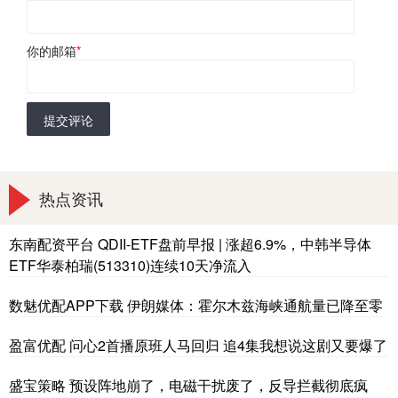
你的邮箱
*
提交评论
热点资讯
东南配资平台 QDII-ETF盘前早报 | 涨超6.9%，中韩半导体
ETF华泰柏瑞(513310)连续10天净流入
数魅优配APP下载 伊朗媒体：霍尔木兹海峡通航量已降至零
盈富优配 问心2首播原班人马回归 追4集我想说这剧又要爆了
盛宝策略 预设阵地崩了，电磁干扰废了，反导拦截彻底疯