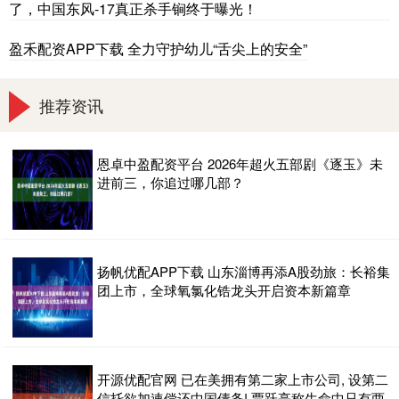
了，中国东风-17真正杀手锏终于曝光！
盈禾配资APP下载 全力守护幼儿“舌尖上的安全”
推荐资讯
恩卓中盈配资平台 2026年超火五部剧《逐玉》未
进前三，你追过哪几部？
扬帆优配APP下载 山东淄博再添A股劲旅：长裕集
团上市，全球氧氯化锆龙头开启资本新篇章
开源优配官网 已在美拥有第二家上市公司, 设第二
信托欲加速偿还中国债务! 贾跃亭称生命中只有两