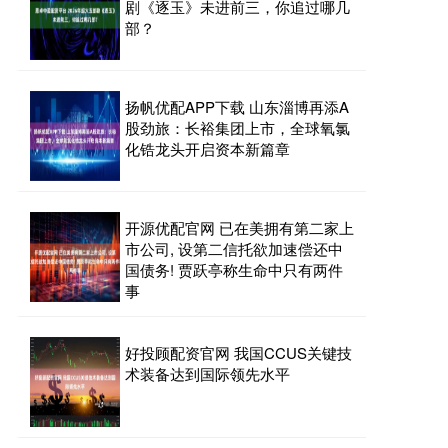
剧《逐玉》未进前三，你追过哪几
部？
扬帆优配APP下载 山东淄博再添A
股劲旅：长裕集团上市，全球氧氯
化锆龙头开启资本新篇章
开源优配官网 已在美拥有第二家上
市公司, 设第二信托欲加速偿还中
国债务! 贾跃亭称生命中只有两件
事
好投顾配资官网 我国CCUS关键技
术装备达到国际领先水平