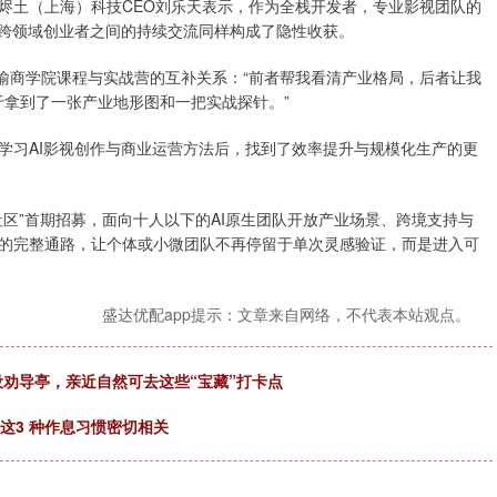
烬土（上海）科技CEO刘乐天表示，作为全栈开发者，专业影视团队的
，跨领域创业者之间的持续交流同样构成了隐性收获。
比喻商学院课程与实战营的互补关系：“前者帮我看清产业格局，后者让我
于拿到了一张产业地形图和一把实战探针。”
学习AI影视创作与商业运营方法后，找到了效率提升与规模化生产的更
区”首期招募，面向十人以下的AI原生团队开放产业场景、跨境支持与
的完整通路，让个体或小微团队不再停留于单次灵感验证，而是进入可
盛达优配app提示：文章来自网络，不代表本站观点。
设劝导亭，亲近自然可去这些“宝藏”打卡点
这3 种作息习惯密切相关