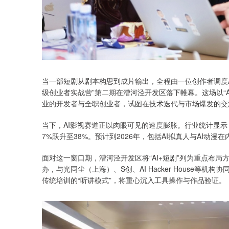
当一部短剧从剧本构思到成片输出，全程由一位创作者调度A
级创业者实战营”第二期在漕河泾开发区落下帷幕。这场以“
业的开发者与全职创业者，试图在技术迭代与市场爆发的交
当下，AI影视赛道正以肉眼可见的速度膨胀。行业统计显示，
7%跃升至38%。预计到2026年，包括AI拟真人与AI动漫
面对这一窗口期，漕河泾开发区将“AI+短剧”列为重点布
办，与光同尘（上海）、S创、AI Hacker House
传统培训的“听讲模式”，将重心沉入工具操作与作品验证。