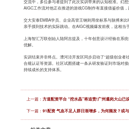
交流中，多位参与者提到了此次实训带来的认知校准。幻想
AIGC工作流对他正在推进的游戏CG制作有直接借鉴价值
交大安泰EMBA学员、企业高管王钢则用坐标系与脉搏来
亲手摸到技术的实际跳动。在AIGC视频爆发前夜，这相当
上海智汇万联创始人陆阿吉提及，十年创意设计经验在系统
优解。
实训结束并非终点。漕河泾开发区同步启动了“超级创业者社
合规认证等资源。社区试图搭建一条从研发验证到市场对接
持续成长的支持体系。
上一篇：
方道配资平台 “挖水晶”将追责!广州暹岗大山已
下一篇：
91配资 气血不足人群日渐增多，为何频发？或与