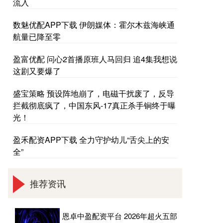
流入
数魅优配APP下载 伊朗媒体：霍尔木兹海峡通
航量已降至零
盈富优配 问心2首播原班人马回归 追4集我想说
这剧又要爆了
盛宝策略 预设阵地崩了，电磁干扰废了，反导
拦截彻底疯了，中国东风-17真正杀手锏终于曝
光！
盈禾配资APP下载 全力守护幼儿“舌尖上的安
全”
推荐资讯
恩卓中盈配资平台 2026年超火五部