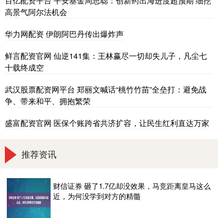
百亿配资平台 平安基金周思聪：创新药出海进度超预期 细挖
高景气阿尔法机会
华力网配资 伊朗阿巴丹传出爆炸声
鲜言配资官网 仙逆141集：王林赢尽一切却失儿子，凡尘七
十载终成空
武汉股票配资网平台 郑丽文喊话“桃竹竹苗”全垒打：避免战
争、带来和平、拥抱繁荣
盛富配资官网 医保个账跨省共济扩容，让民生红利直达万家
推荐资讯
财信证券 砸了1.7亿却没效果，马竞距离皇马这么
近，为何没学到对方的精髓