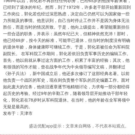
1969年以后，郭化若不再担任任何职务，已经65岁的他按年龄来看，
已经到了退休的年纪。然而，到了1972年，许多老干部开始重新回到
工作岗位，郭化若也经过深思熟虑，决定自己仍然可以为国家做一些
力所能及的事情。他意识到，自己当时停止工作并不是因为身体无法
胜任，而是当时的情况所致。于是，他向上级提出，希望能重新担任
一些合适的职务，并表示：虽然年纪已大，但精神依然充沛！那时，
他已经69岁，按今天的标准，可能早已退休，但当时的制度没有明确
的退休年龄，身体健康即可继续工作。于是，郭化若被任命为军科院
副院长。 在军科院工作期间，郭化若依旧负责军事历史的编辑工作。
首先，他以前就从事过这方面的工作，积累了丰富的经验；其次，他
有很强的写作才能，曾在战争年代为中央领导编写文稿，并翻译过
《孙子兵法》，新中国成立后，他还多次修订了这部经典名著。以前
他负责一个战区的军史，现在则负责整个军队的历史编纂工作。面对
如此庞大的任务，他依旧逐章逐节地精细讨论，力求每一部分都经得
起历史的考验。经过9年的辛勤工作，随着领导层开始推动干部年轻
化，郭化若在78岁时从军科院退休。在当时，他的年龄在全军将领中
无疑是最高的。
发布于：天津市
盛达优配app提示：文章来自网络，不代表本站观点。