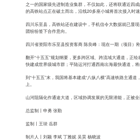
之一的国家级先进制造业集群，不仅如此，还将联通近四成
的高铁站点正在破土而出，沿线20多座小城将首次接入时速
四川乐至县，高铁站还在建设中，手机信令大数据就已显现
团纷纷签下合作意向。
四川省资阳市乐至县投资客商 陈良峰：现在一期（项目）
翻开“十五五”规划纲要，更多跨区域、跨流域大通道，正
快建成世界级城市群；平陆运河打通西南出海最快通道，将
到“十五五”末，我国将基本建成“八纵八横”高速铁路主通道
上。
山河阻隔化作通途大道，区域协调发展的无限潜能，正被全
总监制丨申勇 张勤
监制丨王琰 岳群
制片人丨刘颖 李斌 丁雅妮 吴昊 杨晓波