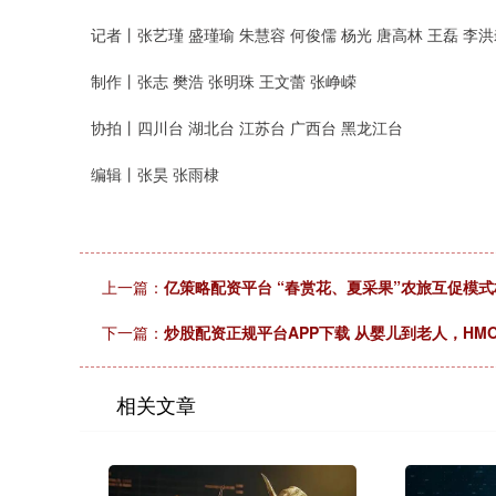
记者丨张艺瑾 盛瑾瑜 朱慧容 何俊儒 杨光 唐高林 王磊 李洪
制作丨张志 樊浩 张明珠 王文蕾 张峥嵘
协拍丨四川台 湖北台 江苏台 广西台 黑龙江台
编辑丨张昊 张雨棣
上一篇：
亿策略配资平台 “春赏花、夏采果”农旅互促模式
下一篇：
炒股配资正规平台APP下载 从婴儿到老人，H
相关文章