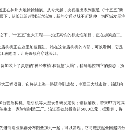
图正在神州大地徐徐铺展。从今天起，央视推出系列报道《“十五五”新
眼下，从长江沿岸到沿边沿海，新的交通动脉不断延伸，为区域发展注
之下，“十五五”重大工程——沿江高铁的标志性项目，正在加紧施工。
高铁盾构机正在这里加速掘进。站在这台盾构机的内部，可以看到，它足
的江底隧道，让高铁顺利穿越长江。
备加装上了灵敏的“神经末梢”和智慧“大脑”，精确地控制它的姿态，预
项重大工程项目。它将从上海一路延伸到成都，串联三大城市群，绵延约
0台套盾构机、造桥机等大型设备研发定制；钢轨铺设，带来57万吨高
催生出一家智能制造工厂。沿江高铁总投资超5000亿元，据测算，将
先进制造业集群分布图叠加到一起，可以发现，它将链接起全国超四分