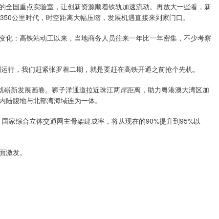
的全国重点实验室，让创新资源顺着铁轨加速流动。再放大一些看，新
350公里时代，时空距离大幅压缩，发展机遇直接来到家门口。
变化：高铁站动工以来，当地商务人员往来一年比一年密集，不少考察
刚运行，我们赶紧张罗着二期，就是要赶在高铁开通之前抢个先机。
绘就崭新发展画卷。狮子洋通道拉近珠江两岸距离，助力粤港澳大湾区加
内陆腹地与北部湾海域连为一体。
，国家综合立体交通网主骨架建成率，将从现在的90%提升到95%以
面激发。