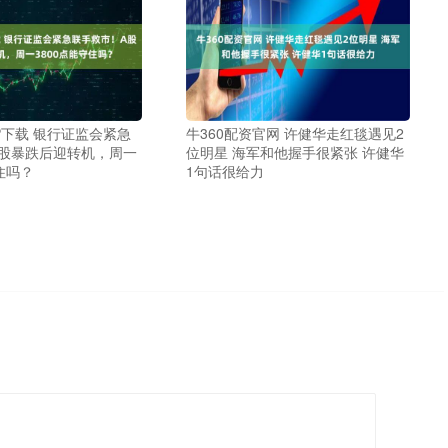
P下载 银行证监会紧急
牛360配资官网 许健华走红毯遇见2
A股暴跌后迎转机，周一
位明星 海军和他握手很紧张 许健华
住吗？
1句话很给力