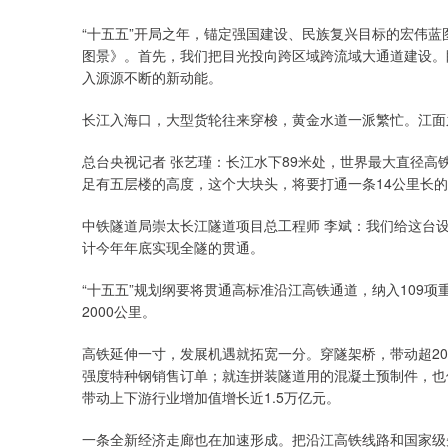
“十五五”开局之年，锚定强国建设、民族复兴目标的宏伟蓝
图景》。首先，我们把目光投向跨区域跨流域大通道建设。
入源源不断的新动能。
长江入海口，大型货轮往来穿梭，黄金水道一派繁忙。江面
总台央视记者 张艺瑾：长江水下89米处，世界最大直径
足有五层楼的高度，这个大块头，将要打通一条14公里长
中铁隧道局崇太长江隧道项目总工程师 李斌：我们给这台设
计今年年底实现全隧的贯通。
“十五五”规划纲要将贯通高标准沿江高铁通道，纳入109
2000公里。
高铁延伸一寸，发展机遇就拓宽一分。穿隧架桥，带动超20
强度特种钢销售订单；就连拼装隧道用的混凝土预制件，也
带动上下游行业增加值增长近1.5万亿元。
一条全新经济走廊也在加速形成。把沿江高铁线路和国家级