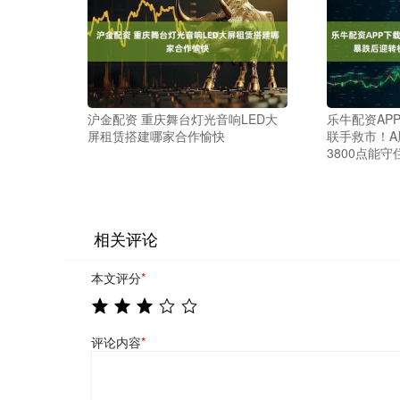
沪金配资 重庆舞台灯光音响LED大
乐牛配资AP
屏租赁搭建哪家合作愉快
联手救市！
3800点能守
相关评论
本文评分
*
评论内容
*